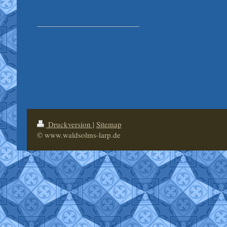
Druckversion
|
Sitemap
© www.waldsolms-larp.de