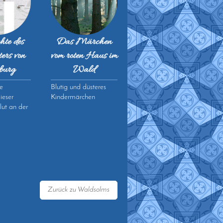
hte des
Das Märchen
ers von
vom roten Haus im
burg
Wald
te
Blutig und düsteres
ieser
Kindermärchen
lut an der
Zurück zu Waldsolms