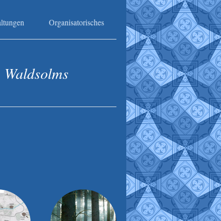
altungen
Organisatorisches
e Waldsolms