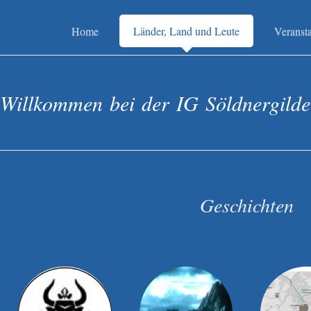
Home
Länder, Land und Leute
Veranst
 Willkommen bei der IG Söldnergild
Geschichten