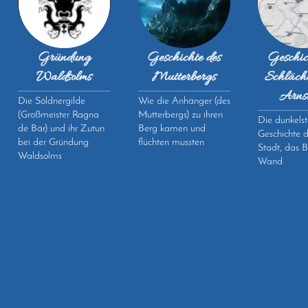
Gründung
Geschichte des
Geschic
Waldsolms
Mutterbergs
Schlächt
Arns
Die Söldnergilde
Wie die Anhänger (des
(Großmeister Ragna
Mutterbergs) zu ihren
Die dunkels
de Bär) und ihr Zutun
Berg kamen und
Geschichte d
bei der Gründung
flüchten mussten
Stadt, das B
Waldsolms
Wand