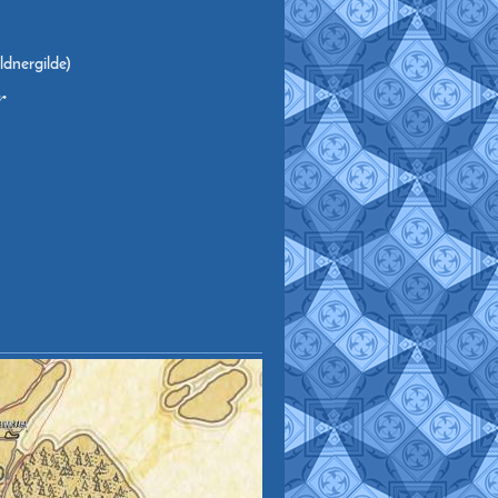
ldnergilde)
r