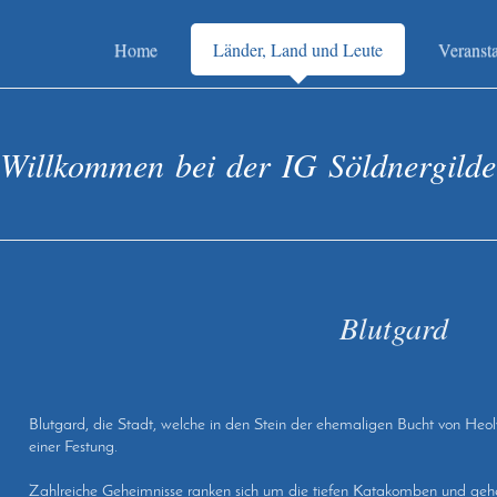
Home
Länder, Land und Leute
Veranst
 Willkommen bei der IG Söldnergild
Blutgard
Blutgard, die Stadt, welche in den Stein der ehemaligen Bucht von Heolys
einer Festung.
Zahlreiche Geheimnisse ranken sich um die tiefen Katakomben und gehei