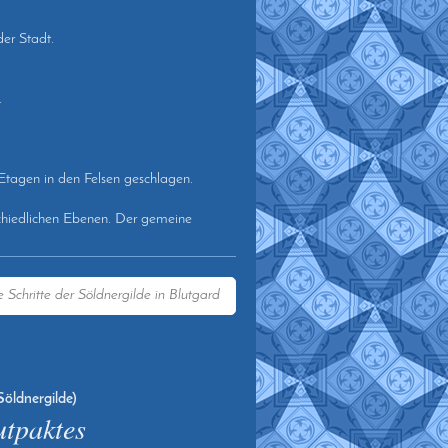
der Stadt.
.
Etagen in den Felsen geschlagen.
chiedlichen Ebenen. Der gemeine
e Schritte der Söldnergilde in Blutgard
Söldnergilde)
utpaktes