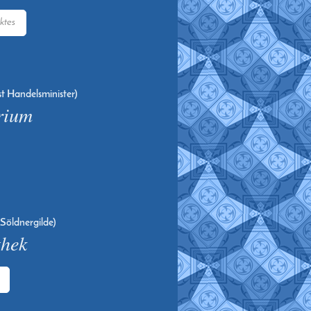
ktes
st Handelsminister)
rium
Söldnergilde)
thek